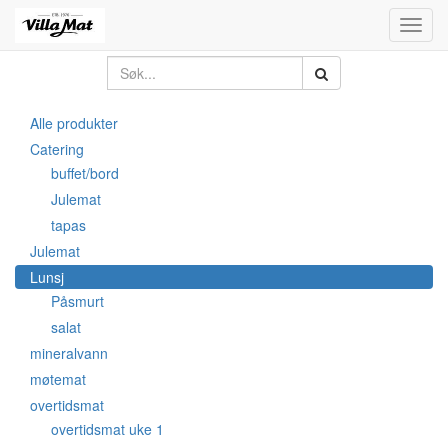
Toggl
navig
Alle produkter
Catering
buffet/bord
Julemat
tapas
Julemat
Lunsj
Påsmurt
salat
mineralvann
møtemat
overtidsmat
overtidsmat uke 1