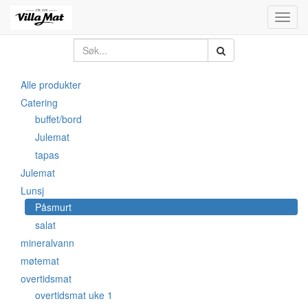
Toggl
navig
Alle produkter
Catering
buffet/bord
Julemat
tapas
Julemat
Lunsj
Påsmurt
salat
mineralvann
møtemat
overtidsmat
overtidsmat uke 1