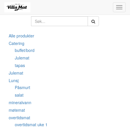
Toggl
navig
Alle produkter
Catering
buffet/bord
Julemat
tapas
Julemat
Lunsj
Påsmurt
salat
mineralvann
møtemat
overtidsmat
overtidsmat uke 1